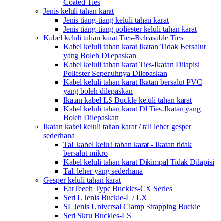
Coated Ties
Jenis keluli tahan karat
Jenis tiang-tiang keluli tahan karat
Jenis tiang-tiang poliester keluli tahan karat
Kabel keluli tahan karat Ties-Releasable Ties
Kabel keluli tahan karat Ikatan Tidak Bersalut
yang Boleh Dilepaskan
Kabel keluli tahan karat Ties-Ikatan Dilapisi
Poliester Sepenuhnya Dilepaskan
Kabel keluli tahan karat Ikatan bersalut PVC
yang boleh dilepaskan
Ikatan kabel LS Buckle keluli tahan karat
Kabel keluli tahan karat Dl Ties-Ikatan yang
Boleh Dilepaskan
Ikatan kabel keluli tahan karat / tali leher gesper
sederhana
Tali kabel keluli tahan karat - Ikatan tidak
bersalut mikro
Kabel keluli tahan karat Dikimpal Tidak Dilapisi
Tali leher yang sederhana
Gesper keluli tahan karat
EarTeeeh Type Buckles-CX Series
Seri L Jenis Buckle-L / LX
SL Jenis Universal Clamp Strapping Buckle
Seri Skru Buckles-LS