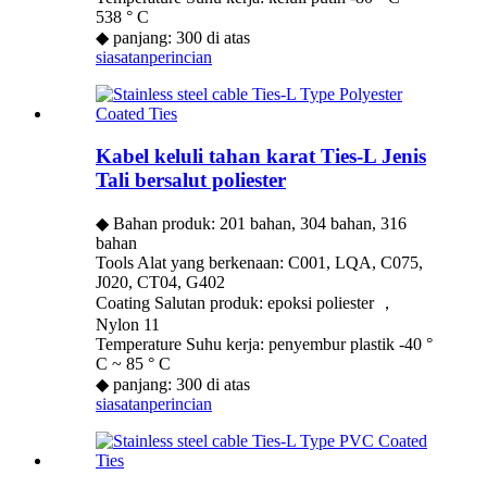
538 ° C
◆ panjang: 300 di atas
siasatan
perincian
Kabel keluli tahan karat Ties-L Jenis
Tali bersalut poliester
◆ Bahan produk: 201 bahan, 304 bahan, 316
bahan
Tools Alat yang berkenaan: C001, LQA, C075,
J020, CT04, G402
Coating Salutan produk: epoksi poliester ，
Nylon 11
Temperature Suhu kerja: penyembur plastik -40 °
C ~ 85 ° C
◆ panjang: 300 di atas
siasatan
perincian