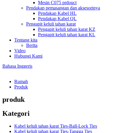
Mesin C075 prdouct
Pendakap pemasangan dan aksesorinya
Pendakap Kabel HL
Pendakap Kabel QL
Pengapit keluli tahan karat
Pengapit keluli tahan karat KZ
Pengapit keluli tahan karat KL
Tentang kita
Berita
Video
Hubungi Kami
Bahasa Inggeris
Rumah
Produk
produk
Kategori
Kabel keluli tahan karat Ties-Ball-Lock Ties
Kabel keluli tahan karat Ties-Tangga Ties