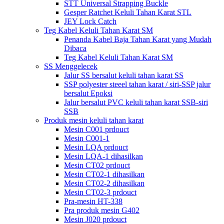
STT Universal Strapping Buckle
Gesper Ratchet Keluli Tahan Karat STL
JEY Lock Catch
Teg Kabel Keluli Tahan Karat SM
Penanda Kabel Baja Tahan Karat yang Mudah
Dibaca
Teg Kabel Keluli Tahan Karat SM
SS Menggelecek
Jalur SS bersalut keluli tahan karat SS
SSP polyester steeel tahan karat / siri-SSP jalur
bersalut Epoksi
Jalur bersalut PVC keluli tahan karat SSB-siri
SSB
Produk mesin keluli tahan karat
Mesin C001 prdouct
Mesin C001-1
Mesin LQA prdouct
Mesin LQA-1 dihasilkan
Mesin CT02 prdouct
Mesin CT02-1 dihasilkan
Mesin CT02-2 dihasilkan
Mesin CT02-3 prdouct
Pra-mesin HT-338
Pra produk mesin G402
Mesin J020 prdouct