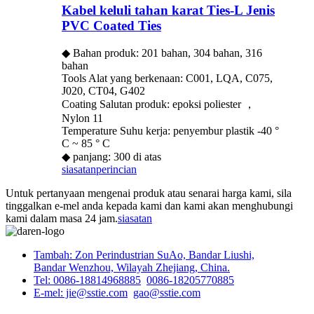
Kabel keluli tahan karat Ties-L Jenis
PVC Coated Ties
◆ Bahan produk: 201 bahan, 304 bahan, 316
bahan
Tools Alat yang berkenaan: C001, LQA, C075,
J020, CT04, G402
Coating Salutan produk: epoksi poliester ，
Nylon 11
Temperature Suhu kerja: penyembur plastik -40 °
C ~ 85 ° C
◆ panjang: 300 di atas
siasatan
perincian
Untuk pertanyaan mengenai produk atau senarai harga kami, sila
tinggalkan e-mel anda kepada kami dan kami akan menghubungi
kami dalam masa 24 jam.
siasatan
Tambah: Zon Perindustrian SuAo, Bandar Liushi,
Bandar Wenzhou, Wilayah Zhejiang, China.
Tel: 0086-18814968885
0086-18205770885
E-mel: jie@sstie.com
gao@sstie.com